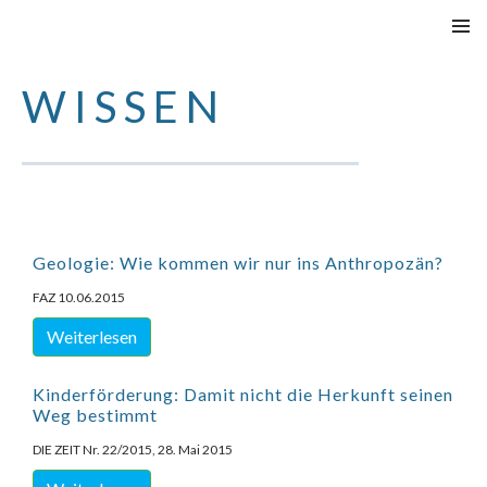
SPRINGE
PRIMÄR
ZUM
MENÜ
WISSEN
INHALT
Geologie: Wie kommen wir nur ins Anthropozän?
FAZ 10.06.2015
Weiterlesen
Kinderförderung: Damit nicht die Herkunft seinen
Weg bestimmt
DIE ZEIT Nr. 22/2015, 28. Mai 2015