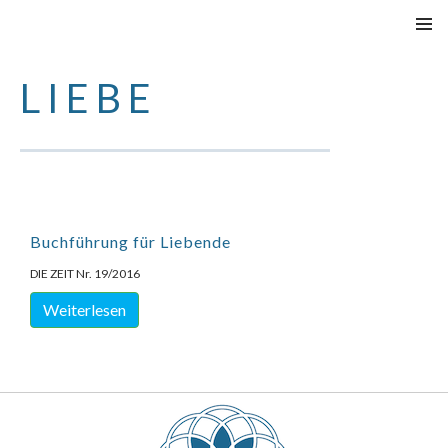
SKIP
PRIMAR
TO
MENU
LIEBE
CONTENT
Buchführung für Liebende
DIE ZEIT Nr. 19/2016
Weiterlesen