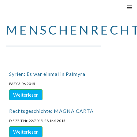
SKIP
PRIMAR
TO
MENU
MENSCHENRECH
CONTENT
Syrien: Es war einmal in Palmyra
FAZ 03.06.2015
Weiterlesen
Rechtsgeschichte: MAGNA CARTA
DIE ZEIT Nr. 22/2015, 28. Mai 2015
Weiterlesen