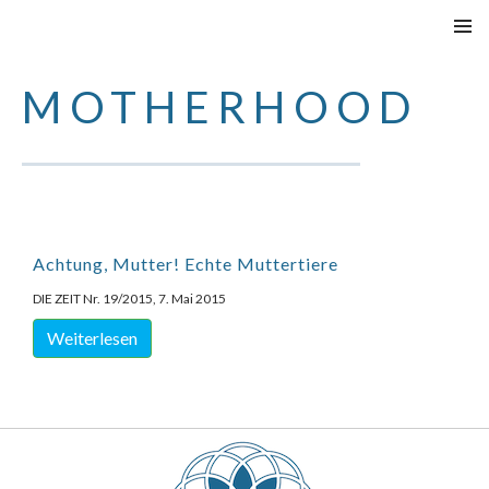
SKIP
PRIMAR
TO
MENU
MOTHERHOOD
CONTENT
Achtung, Mutter! Echte Muttertiere
DIE ZEIT Nr. 19/2015, 7. Mai 2015
Weiterlesen