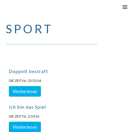
SKIP
PRIMAR
TO
MENU
SPORT
CONTENT
Doppelt bestraft
DIE ZEIT Nr. 32/2016
Weiterlesen
Ich bin das Spiel
DIE ZEIT Nr. 2/2016
Weiterlesen