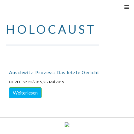
SPRINGE
PRIMÄR
ZUM
MENÜ
HOLOCAUST
INHALT
Auschwitz-Prozess: Das letzte Gericht
DIE ZEIT Nr. 22/2015, 28. Mai 2015
Weiterlesen