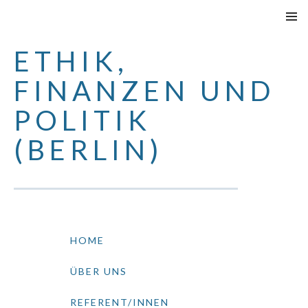
SPRINGE
PRIMÄR
ZUM
MENÜ
ETHIK,
INHALT
FINANZEN UND
POLITIK
(BERLIN)
HOME
ÜBER UNS
REFERENT/INNEN