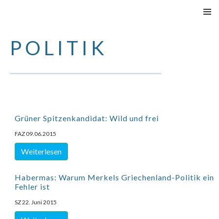
SPRINGE
PRIMÄR
ZUM
MENÜ
POLITIK
INHALT
Grüner Spitzenkandidat: Wild und frei
FAZ 09.06.2015
Weiterlesen
Habermas: Warum Merkels Griechenland-Politik ein
Fehler ist
SZ 22. Juni 2015