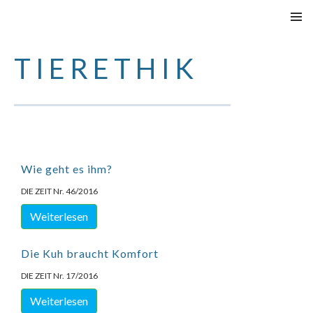
SPRINGE
PRIMÄR
ZUM
MENÜ
TIERETHIK
INHALT
Wie geht es ihm?
DIE ZEIT Nr. 46/2016
Weiterlesen
Die Kuh braucht Komfort
DIE ZEIT Nr. 17/2016
Weiterlesen