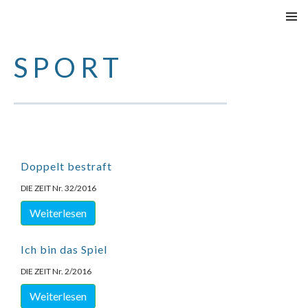
SPRINGE
PRIMÄR
ZUM
MENÜ
SPORT
INHALT
Doppelt bestraft
DIE ZEIT Nr. 32/2016
Weiterlesen
Ich bin das Spiel
DIE ZEIT Nr. 2/2016
Weiterlesen