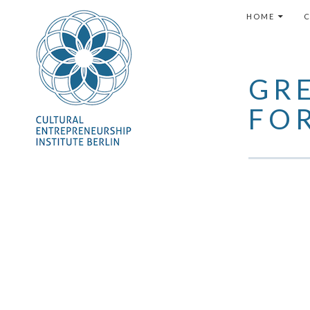
VAI AL CON
HOME
C
GR
FO