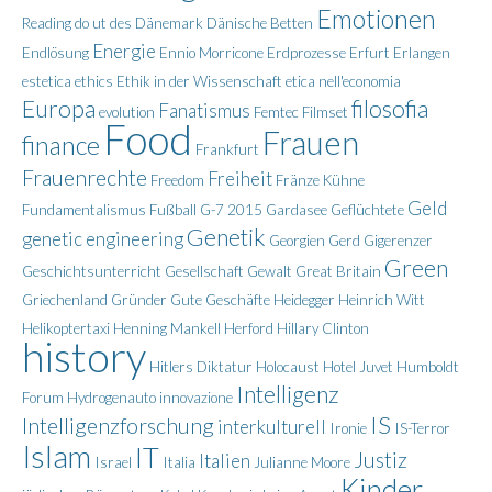
Emotionen
Reading
do ut des
Dänemark
Dänische Betten
Energie
Endlösung
Ennio Morricone
Erdprozesse
Erfurt
Erlangen
estetica
ethics
Ethik in der Wissenschaft
etica nell'economia
Europa
filosofia
Fanatismus
evolution
Femtec
Filmset
Food
Frauen
finance
Frankfurt
Frauenrechte
Freiheit
Freedom
Fränze Kühne
Geld
Fundamentalismus
Fußball
G-7 2015
Gardasee
Geflüchtete
Genetik
genetic engineering
Georgien
Gerd Gigerenzer
Green
Geschichtsunterricht
Gesellschaft
Gewalt
Great Britain
Griechenland
Gründer
Gute Geschäfte
Heidegger
Heinrich Witt
Helikoptertaxi
Henning Mankell
Herford
Hillary Clinton
history
Hitlers Diktatur
Holocaust
Hotel Juvet
Humboldt
Intelligenz
Forum
Hydrogenauto
innovazione
IS
Intelligenzforschung
interkulturell
Ironie
IS-Terror
Islam
IT
Justiz
Italien
Israel
Italia
Julianne Moore
Kinder