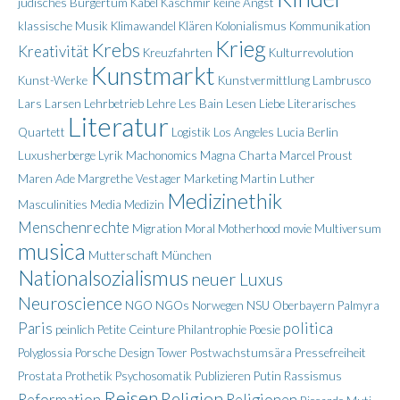
jüdisches Bürgertum
Kabel
Kaschmir
keine Angst
klassische Musik
Klimawandel
Klären
Kolonialismus
Kommunikation
Krieg
Krebs
Kreativität
Kreuzfahrten
Kulturrevolution
Kunstmarkt
Kunst-Werke
Kunstvermittlung
Lambrusco
Lars Larsen
Lehrbetrieb
Lehre
Les Bain
Lesen
Liebe
Literarisches
Literatur
Quartett
Logistik
Los Angeles
Lucia Berlin
Luxusherberge
Lyrik
Machonomics
Magna Charta
Marcel Proust
Maren Ade
Margrethe Vestager
Marketing
Martin Luther
Medizinethik
Masculinities
Media
Medizin
Menschenrechte
Migration
Moral
Motherhood
movie
Multiversum
musica
Mutterschaft
München
Nationalsozialismus
neuer Luxus
Neuroscience
NGO
NGOs
Norwegen
NSU
Oberbayern
Palmyra
Paris
politica
peinlich
Petite Ceinture
Philantrophie
Poesie
Polyglossia
Porsche Design Tower
Postwachstumsära
Pressefreiheit
Prostata
Prothetik
Psychosomatik
Publizieren
Putin
Rassismus
Reisen
Religion
Reformation
Religionen