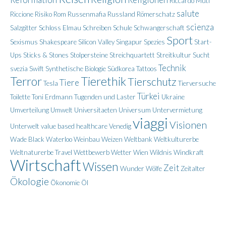
Riccardo Muti
salute
Riccione
Risiko
Rom
Russenmafia
Russland
Römerschatz
scienza
Salzgitter
Schloss Elmau
Schreiben
Schule
Schwangerschaft
Sport
Sexismus
Shakespeare
Silicon Valley
Singapur
Spezies
Start-
Ups
Sticks & Stones
Stolpersteine
Streichquartett
Streitkultur
Sucht
Technik
svezia
Swift
Synthetische Biologie
Südkorea
Tattoos
Terror
Tierethik
Tierschutz
Tiere
Tesla
Tierversuche
Türkei
Toilette
Toni Erdmann
Tugenden und Laster
Ukraine
Umverteilung
Umwelt
Universitaeten
Universum
Untervermietung
viaggi
Visionen
Unterwelt
value based healthcare
Venedig
Wade Black
Waterloo
Weinbau
Weizen
Weltbank
Weltkulturerbe
Weltnaturerbe Travel
Wettbewerb
Wetter
Wien
Wildnis
Windkraft
Wirtschaft
Wissen
Zeit
Wunder
Wölfe
Zeitalter
Ökologie
Ökonomie
Öl