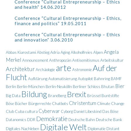
Conference “Cultural Entrepreneurship – Ethics
and health” 14.06.2012
Conference “Cultural Entrepreneurship – Ethics,
finance and politics” 19.05.2011
Conference “Cultural Entrepreneurship – Ethics
and innovation” 3.06.2010
Angela
Abbas Kiarostami
Abstieg
Adria
Aging
Alkoholfreies
Alpen
Merkel
Announcement
Anthropozän
Antisemitismus
Arbeitskultur
arte
Auf der
Architektur
Archäologie
Astronomie
Flucht
Aufklärung
Automatisierung
Autopilot
Bahnring
BAMF
Bier
Berlin
Berlin-München
Berlin-Neukölln
Berliner Schloss
Bhutan
Bildung
Brexit
Big Data
Brandberg
Brüssel
Buntstifte
Christentum
Böse
Bücher
Bürgerrechte
Chatbots
Climate Change
Cyberwar
Club
Cuba
cultura
Cyborg
Daniel Libeskind
Das Böse
Demokratie
Datanomics
DDR
Deutsche Bahn
Deutsche Bank
Digitale Welt
Digitales Nachleben
Diplomatie
Distant