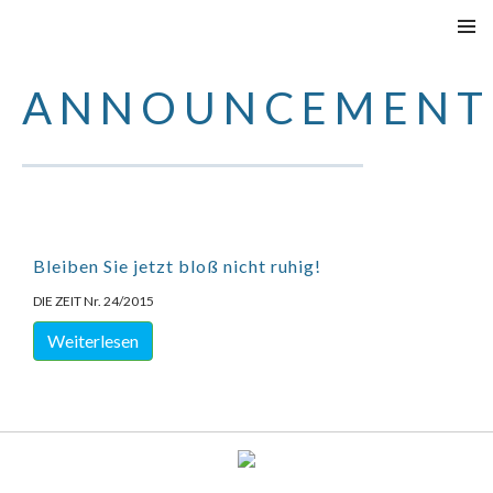
VAI
MENU
AL
PRINCI
ANNOUNCEMENT
CONTENUTO
Bleiben Sie jetzt bloß nicht ruhig!
DIE ZEIT Nr. 24/2015
Weiterlesen