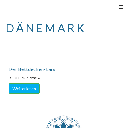
VAI
MENU
AL
PRINCI
DÄNEMARK
CONTENUTO
Der Bettdecken-Lars
DIE ZEIT Nr. 17/2016
Weiterlesen