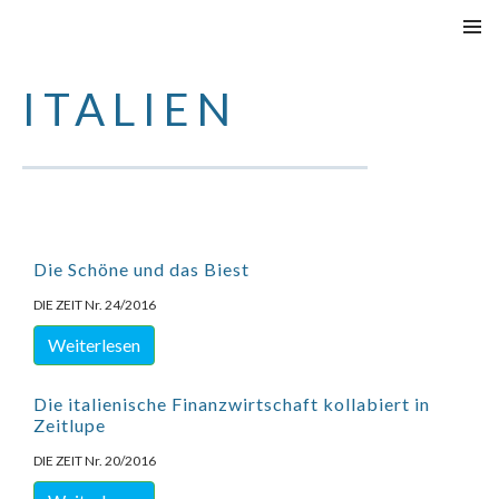
VAI
MENU
AL
PRINCI
ITALIEN
CONTENUTO
Die Schöne und das Biest
DIE ZEIT Nr. 24/2016
Weiterlesen
Die italienische Finanzwirtschaft kollabiert in
Zeitlupe
DIE ZEIT Nr. 20/2016