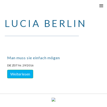
VAI
MENU
AL
PRINCI
LUCIA BERLIN
CONTENUTO
Man muss sie einfach mögen
DIE ZEIT Nr. 29/2016
Weiterlesen