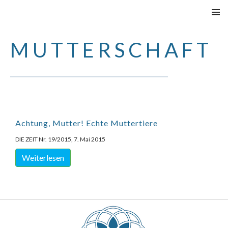
VAI
MENU
AL
PRINCI
MUTTERSCHAFT
CONTENUTO
Achtung, Mutter! Echte Muttertiere
DIE ZEIT Nr. 19/2015, 7. Mai 2015
Weiterlesen