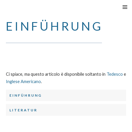
VAI
MENU
AL
PRINCI
EINFÜHRUNG
CONTENUTO
Ci spiace, ma questo articolo è disponibile soltanto in
Tedesco
e
Inglese Americano
.
EINFÜHRUNG
LITERATUR