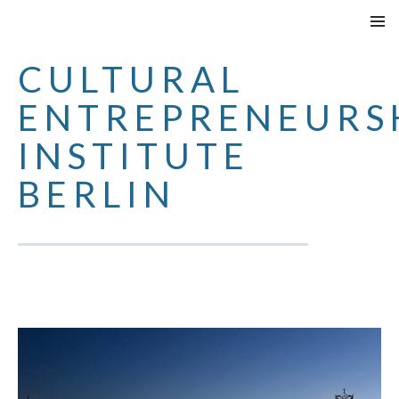
VAI
MENU
AL
PRINCI
CULTURAL
CONTENUTO
ENTREPRENEURS
INSTITUTE
BERLIN