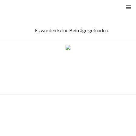
SPRINGE
PRIMÄR
ZUM
MENÜ
INHALT
Es wurden keine Beiträge gefunden.