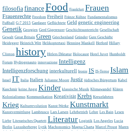
Food
Frauen
finance
filosofia
Frankfurt
Frauenrechte
Freiheit
Freedom
Fränze Kühne
Fundamentalismus
Geld
genetic engineering
Fußball
G-7 2015
Gardasee
Geflüchtete
Genetik
Georgien
Gerd Gigerenzer
Geschichtsunterricht
Gesellschaft
Green
Gewalt
Great Britain
Griechenland
Gründer
Gute Geschäfte
Heidegger
Heinrich Witt
Helikoptertaxi
Henning Mankell
Herford
Hillary
history
Clinton
Hitlers Diktatur
Holocaust
Hotel Juvet
Humboldt
Intelligenz
Forum
Hydrogenauto
innovazione
Islam
IS
Intelligenzforschung
interkulturell
Ironie
IS-Terror
IT
Justiz
Italien
Israel
Italia
Julianne Moore
jüdisches Bürgertum
Kabel
Kinder
Kaschmir
keine Angst
klassische Musik
Klimawandel
Klären
Krebs
Kreativität
Kolonialismus
Kommunikation
Kreuzfahrten
Kunstmarkt
Krieg
Kulturrevolution
Kunst-Werke
Kunstvermittlung
Lambrusco
Lars Larsen
Lehrbetrieb
Lehre
Les Bain
Lesen
Literatur
Liebe
Literarisches Quartett
Logistik
Los Angeles
Lucia
Berlin
Luxusherberge
Lyrik
Machonomics
Magna Charta
Marcel Proust
Maren