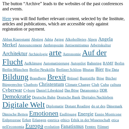
The button “Archive” leads to the websites of the past conferences
and events.
Here
you will find further relevant content, selected by the Institute,
articles and publications, which are accessible only against
registration or payment.
Angela
Abbas Kiarostami
Abstieg
Adria
Aging
Alkoholfreies
Alpen
Merkel
Announcement
Anthropozän
Antisemitismus
Arbeitskultur
arte
Auf der
Architektur
Archäologie
Astronomie
Flucht
Aufklärung
Automatisierung
Autopilot
Bahnring
BAMF
Berlin
Bier
Berlin-München
Berlin-Neukölln
Berliner Schloss
Bhutan
Big Data
Bildung
Brexit
Brandberg
Brüssel
Buntstifte
Böse
Bücher
Christentum
Bürgerrechte
Chatbots
Climate Change
Club
Cuba
cultura
Cyberwar
Cyborg
Daniel Libeskind
Das Böse
Datanomics
DDR
Demokratie
Deutsche Bahn
Deutsche Bank
Digitales Nachleben
Digitale Welt
Diplomatie
Distant Reading
do ut des
Dänemark
Emotionen
Energie
Dänische Betten
Endlösung
Ennio Morricone
Erdprozesse
Erfurt
Erlangen
estetica
ethics
Ethik in der Wissenschaft
etica
Europa
Fanatismus
nell'economia
evolution
Femtec
Filmset